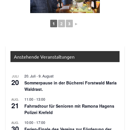
1
2
3
►
Allgemein
Anstehende Veranstaltungen
20. Juli
-
9. August
JULI
20
Sommerpause in der Bücherei Forstwald Maria
Waldrast.
11:00
-
13:00
AUG.
21
Fahrradtour für Senioren mit Ramona Hagens
Polizei Krefeld
10:00
-
17:00
AUG.
30
Ferien-Finale des Vereins zur Förderung der