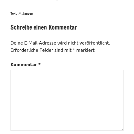
Text: M.Jansen
Schreibe einen Kommentar
Unser Wald
im
Deine E-Mail-Adresse wird nicht veröffentlicht.
"Forstwald"
Erforderliche Felder sind mit
*
markiert
Kommentar
*