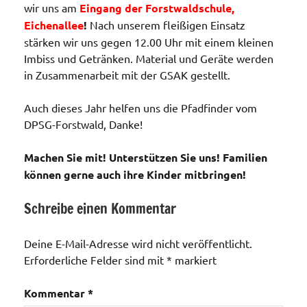
wir uns am
Eingang der Forstwaldschule,
Eichenallee
!
Nach unserem fleißigen Einsatz
stärken wir uns gegen 12.00 Uhr mit einem kleinen
Imbiss und Getränken. Material und Geräte werden
in Zusammenarbeit mit der GSAK gestellt.
Auch dieses Jahr helfen uns die Pfadfinder vom
DPSG-Forstwald, Danke!
Machen Sie mit! Unterstützen Sie uns! Familien
können gerne
auch ihre Kinder mitbringen!
Schreibe einen Kommentar
Unser Wald
im
Deine E-Mail-Adresse wird nicht veröffentlicht.
"Forstwald"
Erforderliche Felder sind mit
*
markiert
Veranstaltungen
Kommentar
*