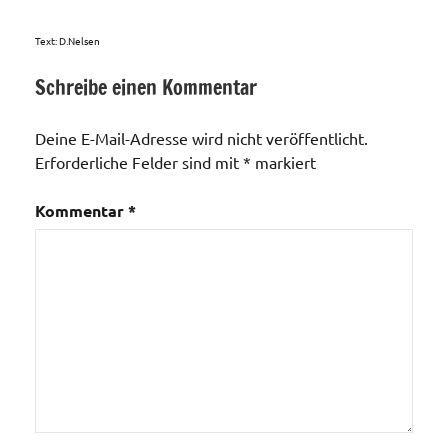
Text: D.Nelsen
Schreibe einen Kommentar
Aktionen /
Veränderungen /
Deine E-Mail-Adresse wird nicht veröffentlicht.
Angebote
Erforderliche Felder sind mit
*
markiert
/Verbesserungen..
Kommentar
*