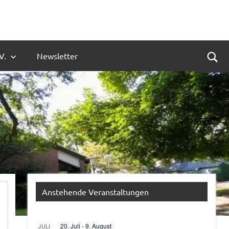
V.
Newsletter
Suc
Anstehende Veranstaltungen
20. Juli
-
9. August
JULI