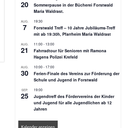
20
Sommerpause in der Bücherei Forstwald
Maria Waldrast.
19:30
AUG.
7
Forstwald Treff – 10 Jahre Jubiläums-Treff
mit ab 19:30h, Pfarrheim Maria Waldrast
11:00
-
13:00
AUG.
21
Fahrradtour für Senioren mit Ramona
Hagens Polizei Krefeld
10:00
-
17:00
AUG.
30
Ferien-Finale des Vereins zur Förderung der
Schule und Jugend in Forstwald
19:00
SEP.
25
Jugendtreff des Fördervereins der Kinder
und Jugend für alle Jugendlichen ab 12
Jahren
Kalender anzeigen