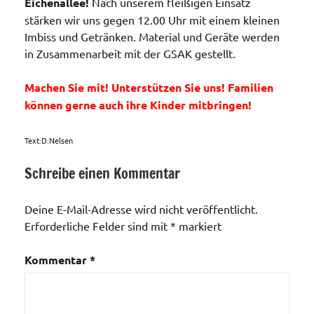
Eichenallee!
Nach unserem fleißigen Einsatz
stärken wir uns gegen 12.00 Uhr mit einem kleinen
Imbiss und Getränken. Material und Geräte werden
in Zusammenarbeit mit der GSAK gestellt.
Machen Sie mit! Unterstützen Sie uns! Familien
können gerne
auch ihre Kinder mitbringen!
Text:D.Nelsen
Schreibe einen Kommentar
Aktionen /
Veränderungen /
Deine E-Mail-Adresse wird nicht veröffentlicht.
Angebote
Erforderliche Felder sind mit
*
markiert
/Verbesserungen..
Unser Wald
Kommentar
*
im
"Forstwald"