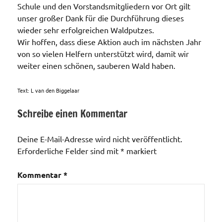
Schule und den Vorstandsmitgliedern vor Ort gilt
unser großer Dank für die Durchführung dieses
wieder sehr erfolgreichen Waldputzes.
Wir hoffen, dass diese Aktion auch im nächsten Jahr
von so vielen Helfern unterstützt wird, damit wir
weiter einen schönen, sauberen Wald haben.
Text: L van den Biggelaar
Schreibe einen Kommentar
Aktionen /
Veränderungen /
Deine E-Mail-Adresse wird nicht veröffentlicht.
Angebote
Erforderliche Felder sind mit
*
markiert
/Verbesserungen..
Unser Wald
Kommentar
*
im
"Forstwald"