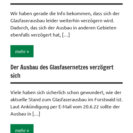
/
Telefon
Wir haben gerade die Info bekommen, dass sich der
/ TV /
Glasfaserausbau leider weiterhin verzögern wird.
Funk
Dadurch, das sich der Ausbau in anderen Gebieten
ebenfalls verzögert hat, […]
mehr
Der Ausbau des Glasfasernetzes verzögert
Internet
sich
/
Telefon
/ TV /
Viele haben sich sicherlich schon gewundert, wie der
Funk
aktuelle Stand zum Glasfaserausbau im Forstwald ist.
Laut Ankündigung per E-Mail vom 20.6.22 sollte der
Ausbau in […]
mehr