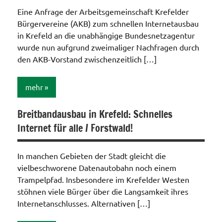
Angebote
Eine Anfrage der Arbeitsgemeinschaft Krefelder
/Verbesserungen..
Bürgervereine (AKB) zum schnellen Internetausbau
Internet
in Krefeld an die unabhängige Bundesnetzagentur
/
wurde nun aufgrund zweimaliger Nachfragen durch
Telefon
den AKB-Vorstand zwischenzeitlich […]
/ TV /
Funk
mehr
Breitbandausbau in Krefeld: Schnelles
Internet
Internet für alle / Forstwald!
/
Telefon
/ TV /
In manchen Gebieten der Stadt gleicht die
Funk
vielbeschworene Datenautobahn noch einem
Trampelpfad. Insbesondere im Krefelder Westen
stöhnen viele Bürger über die Langsamkeit ihres
Internetanschlusses. Alternativen […]