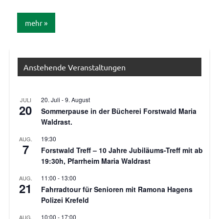
mehr
Internet
/
Anstehende Veranstaltungen
Telefon
/ TV /
Funk
20. Juli
-
9. August
JULI
20
Sommerpause in der Bücherei Forstwald Maria
Waldrast.
19:30
AUG.
7
Forstwald Treff – 10 Jahre Jubiläums-Treff mit ab
19:30h, Pfarrheim Maria Waldrast
11:00
-
13:00
AUG.
21
Fahrradtour für Senioren mit Ramona Hagens
Polizei Krefeld
10:00
-
17:00
AUG.