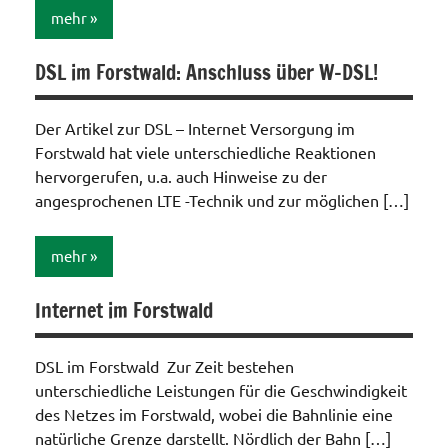
mehr
DSL im Forstwald: Anschluss über W-DSL!
Internet
/
Telefon
Der Artikel zur DSL – Internet Versorgung im
/ TV /
Forstwald hat viele unterschiedliche Reaktionen
Funk
hervorgerufen, u.a. auch Hinweise zu der
angesprochenen LTE -Technik und zur möglichen […]
mehr
Internet im Forstwald
Internet
/
Telefon
DSL im Forstwald Zur Zeit bestehen
/ TV /
unterschiedliche Leistungen für die Geschwindigkeit
Funk
des Netzes im Forstwald, wobei die Bahnlinie eine
natürliche Grenze darstellt. Nördlich der Bahn […]