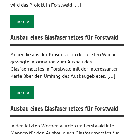
wird das Projekt in Forstwald […]
mehr
Ausbau eines Glasfasernetzes für Forstwald
Internet
/
Telefon
Anbei die aus der Präsentation der letzten Woche
/ TV /
gezeigte Information zum Ausbau des
Funk
Glasfaernetztes in Forstwald mit der interessanten
Karte über den Umfang des Ausbaugebietes. […]
mehr
Ausbau eines Glasfasernetzes für Forstwald
Internet
/
Telefon
In den letzten Wochen wurden im Forstwald Info-
/ TV /
Mappen für den Ausbau eines Glasfasernetztes für