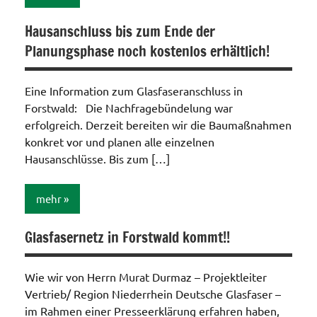
Hausanschluss bis zum Ende der
Internet
Planungsphase noch kostenlos erhältlich!
/
Telefon
/ TV /
Eine Information zum Glasfaseranschluss in
Funk
Forstwald: Die Nachfragebündelung war
erfolgreich. Derzeit bereiten wir die Baumaßnahmen
konkret vor und planen alle einzelnen
Hausanschlüsse. Bis zum […]
mehr
Glasfasernetz in Forstwald kommt!!
Internet
/
Telefon
Wie wir von Herrn Murat Durmaz – Projektleiter
/ TV /
Vertrieb/ Region Niederrhein Deutsche Glasfaser –
Funk
im Rahmen einer Presseerklärung erfahren haben,