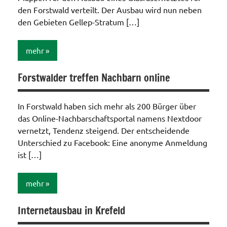
Funk
den Forstwald verteilt. Der Ausbau wird nun neben
den Gebieten Gellep-Stratum […]
mehr
Forstwalder treffen Nachbarn online
Internet
/
Telefon
In Forstwald haben sich mehr als 200 Bürger über
/ TV /
das Online-Nachbarschaftsportal namens Nextdoor
Funk
vernetzt, Tendenz steigend. Der entscheidende
Unterschied zu Facebook: Eine anonyme Anmeldung
ist […]
mehr
Internetausbau in Krefeld
Aktionen /
Veränderungen /