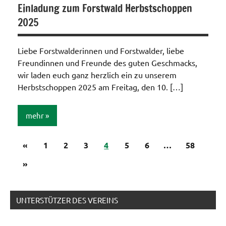
Einladung zum Forstwald Herbstschoppen
2025
Liebe Forstwalderinnen und Forstwalder, liebe
Freundinnen und Freunde des guten Geschmacks,
wir laden euch ganz herzlich ein zu unserem
Herbstschoppen 2025 am Freitag, den 10. […]
mehr
Seitennummerierung
Vorherige
«
Allgemein
1
2
3
4
5
6
…
58
Beiträge
der
Nächste
»
Beiträge
Beiträge
UNTERSTÜTZER DES VEREINS