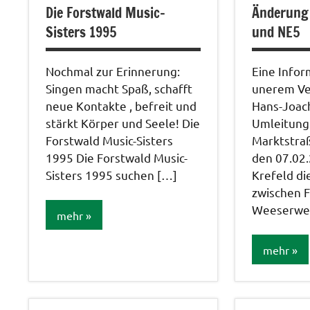
Die Forstwald Music-
Änderung 
Sisters 1995
und NE5
Nochmal zur Erinnerung:
Eine Infor
Singen macht Spaß, schafft
unerem Ve
neue Kontakte , befreit und
Hans-Joac
stärkt Körper und Seele! Die
Umleitung
Forstwald Music-Sisters
Marktstra
1995 Die Forstwald Music-
den 07.02.
Sisters 1995 suchen […]
Krefeld di
zwischen 
Weeserwe
mehr
mehr
Aktionen /
Veränderungen /
Angebote
Verkehrs
/Verbesserungen..
/ Bus und