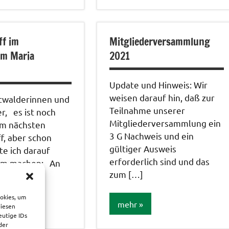
Veranstaltungen
tungen
ff im
Mitgliederversammlung
im Maria
2021
Update und Hinweis: Wir
weisen darauf hin, daß zur
stwalderinnen und
Teilnahme unserer
r, es ist noch
Mitgliederversammlung ein
um nächsten
3 G Nachweis und ein
f, aber schon
gültiger Ausweis
te ich darauf
erforderlich sind und das
am machen: An
zum […]
end […]
ookies, um
mehr
diesen
eutige IDs
der