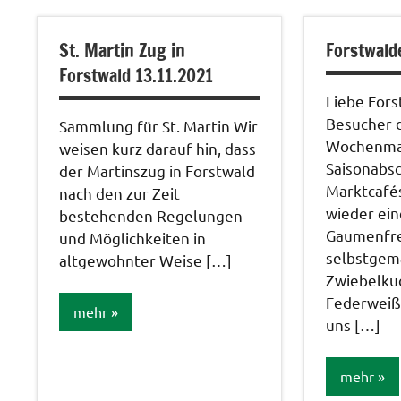
Veranstal
St. Martin Zug in
Forstwald
Forstwald 13.11.2021
Liebe Fors
Besucher 
Sammlung für St. Martin Wir
Wochenma
weisen kurz darauf hin, dass
Saisonabsc
der Martinszug in Forstwald
Marktcafés
nach den zur Zeit
wieder ei
bestehenden Regelungen
Gaumenfr
und Möglichkeiten in
selbstgem
altgewohnter Weise […]
Zwiebelku
Federweiße
mehr
uns […]
Veranstaltungen
mehr