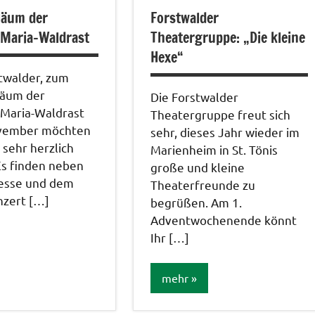
Veränderungen /
läum der
Forstwalder
Angebote
/Verbesserungen..
Maria-Waldrast
Theatergruppe: „Die kleine
Hexe“
twalder, zum
läum der
Die Forstwalder
Maria-Waldrast
Theatergruppe freut sich
vember möchten
sehr, dieses Jahr wieder im
e sehr herzlich
Marienheim in St. Tönis
Es finden neben
große und kleine
esse und dem
Theaterfreunde zu
nzert […]
begrüßen. Am 1.
Adventwochenende könnt
Ihr […]
mehr