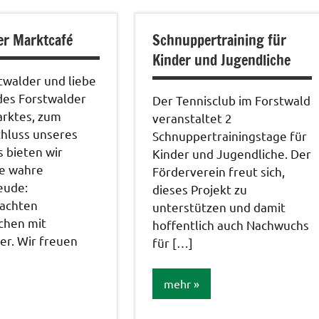
Veranstaltungen
tungen
er Marktcafé
Schnuppertraining für
Kinder und Jugendliche
twalder und liebe
des Forstwalder
Der Tennisclub im Forstwald
rktes, zum
veranstaltet 2
hluss unseres
Schnuppertrainingstage für
 bieten wir
Kinder und Jugendliche. Der
ne wahre
Förderverein freut sich,
eude:
dieses Projekt zu
achten
unterstützen und damit
chen mit
hoffentlich auch Nachwuchs
r. Wir freuen
für […]
mehr