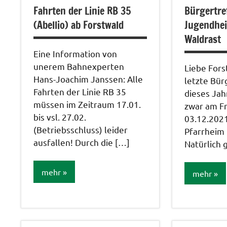
Fahrten der Linie RB 35
Bürgertre
Bahn
Vereine
(Abellio) ab Forstwald
Jugendhe
Waldrast
Eine Information von
unerem Bahnexperten
Liebe Fors
Hans-Joachim Janssen: Alle
letzte Bür
Fahrten der Linie RB 35
dieses Jah
müssen im Zeitraum 17.01.
zwar am Fr
bis vsl. 27.02.
03.12.2021
(Betriebsschluss) leider
Pfarrheim 
ausfallen! Durch die […]
Natürlich g
mehr
mehr
Verkehrswege
Veranstal
/ Bus und
Bahn