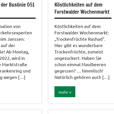
der Buslinie 051
Köstlichkeiten auf dem
Forstwalder Wochenmarkt
mation von
Köstlichkeiten auf dem
rkehrsexperten
Forstwalder Wochenmarkt:
him Janssen:
„Trockenfrüchte Rashad“.
 auf der
Hier gibt es wunderbare
ße! Ab Montag,
Trockenfrüchte, zumeist
2022, wird in
ungezuckert. Haben Sie
e Marktstraße
schon einmal Maulbeeren
Frankenring und
gegessen? … himmlisch!
g wegen […]
Natürlich gehören auch […]
mehr
wege
Veranstaltungen