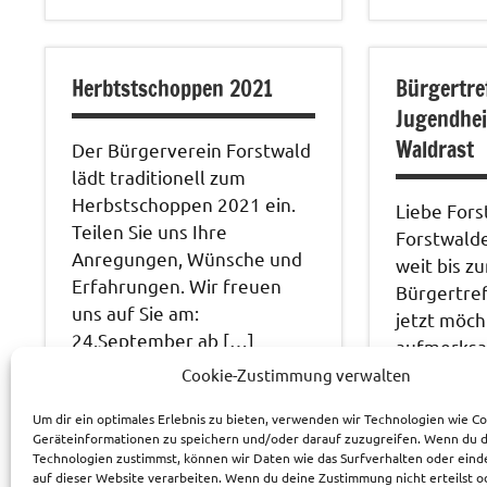
Veranstal
Herbtstschoppen 2021
Bürgertre
Jugendhe
Waldrast
Der Bürgerverein Forstwald
lädt traditionell zum
Herbstschoppen 2021 ein.
Liebe For
Teilen Sie uns Ihre
Forstwalde
Anregungen, Wünsche und
weit bis z
Erfahrungen. Wir freuen
Bürgertref
uns auf Sie am:
jetzt möch
24.September ab […]
aufmerks
diesem Ab
Cookie-Zustimmung verwalten
mehr
Um dir ein optimales Erlebnis zu bieten, verwenden wir Technologien wie C
mehr
Geräteinformationen zu speichern und/oder darauf zuzugreifen. Wenn du 
Technologien zustimmst, können wir Daten wie das Surfverhalten oder eind
Veranstaltungen
auf dieser Website verarbeiten. Wenn du deine Zustimmung nicht erteilst o