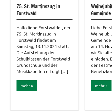
75. St. Martinszug in
Weihejubi
Forstwald
Gemeinde 
Hallo liebe Forstwalder, der
Liebe Fors
75. St. Martinszug in
Weihejubi
Forstwald findet am
Gemeinde 
Samstag, 13.11.2021 statt.
am 14. No
Die Aufstellung der
wir Sie all
Schulklassen der Forstwald
einladen. 
Grundschule und der
der Festm
Musikkapellen erfolgt […]
Benefizko
mehr
mehr
Veranstaltungen
Kirchen in
Forstwald