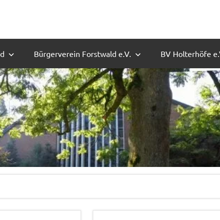
ld
Bürgerverein Forstwald e.V.
BV Holterhöfe e.